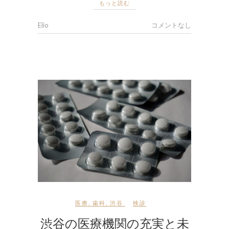
もっと読む
Elio
コメントなし
医療
,
歯科
,
渋谷
検診
渋谷の医療機関の充実と未